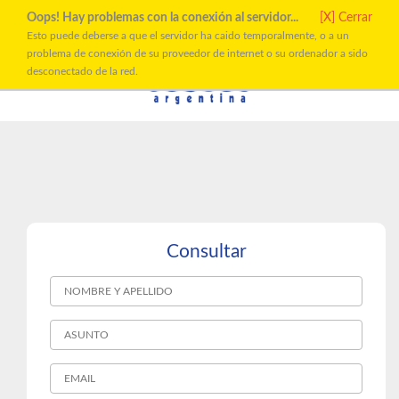
DÓLAR:
$
EURO/USD:
Oops! Hay problemas con la conexión al servidor...
[X] Cerrar
Esto puede deberse a que el servidor ha caido temporalmente, o a un
problema de conexión de su proveedor de internet o su ordenador a sido
desconectado de la red.
Consultar